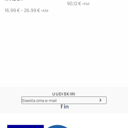
90,12
€
+KM
Price
16,99
€
–
26,99
€
+KM
range:
16,99 €
through
26,99 €
UUDISKIRI