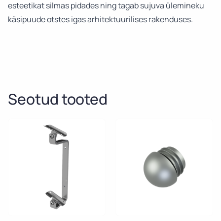
esteetikat silmas pidades ning tagab sujuva ülemineku
käsipuude otstes igas arhitektuurilises rakenduses.
Seotud tooted