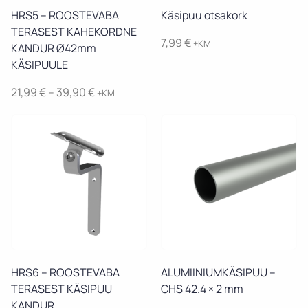
Vaata toodet
Vaata toodet
HRS5 – ROOSTEVABA
Käsipuu otsakork
TERASEST KAHEKORDNE
7,99
€
+KM
KANDUR Ø42mm
KÄSIPUULE
Price
21,99
€
–
39,90
€
+KM
range:
21,99 €
through
39,90 €
Vaata toodet
Vaata toodet
HRS6 – ROOSTEVABA
ALUMIINIUMKÄSIPUU –
TERASEST KÄSIPUU
CHS 42.4 × 2 mm
KANDUR