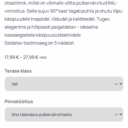
otsaliitmik, millel on võimalik võtta pulbervärvitud RAL-
viimistlus. Selle sujuv 90° kaar tagab puhta ja ohutu lõpu
käsipuudele treppidel, rõdudel ja kaldteedel. Tugev,
elegantne ja hõlpsasti paigaldatav – ideaalne
kaasaegsetele käsipuusüsteemidele.
Eeldatav tootmisaeg on 5 nädalat.
Price
17,99
€
–
27,99
€
+KM
range:
17,99 €
Terase klass
through
27,99 €
Pinnatöötlus