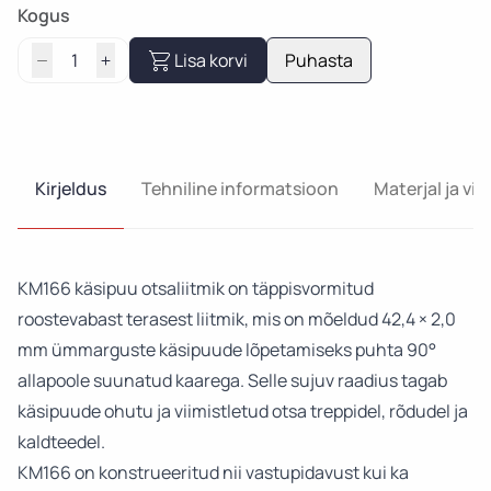
Kogus
Lisa korvi
Puhasta
Kirjeldus
Tehniline informatsioon
Materjal ja vii
KM166 käsipuu otsaliitmik on täppisvormitud
roostevabast terasest liitmik, mis on mõeldud 42,4 × 2,0
mm ümmarguste käsipuude lõpetamiseks puhta 90°
allapoole suunatud kaarega. Selle sujuv raadius tagab
käsipuude ohutu ja viimistletud otsa treppidel, rõdudel ja
kaldteedel.
KM166 on konstrueeritud nii vastupidavust kui ka