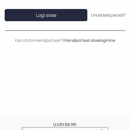
Logi sisse
Unustasid parooli?
Kas otsite kliendiportaali?
Kliendiportaali sisselogimine
UUDISKIRI