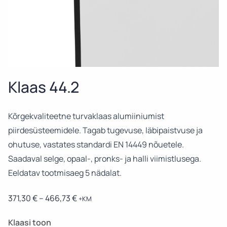
Klaas 44.2
Kõrgekvaliteetne turvaklaas alumiiniumist
piirdesüsteemidele. Tagab tugevuse, läbipaistvuse ja
ohutuse, vastates standardi EN 14449 nõuetele.
Saadaval selge, opaal-, pronks- ja halli viimistlusega.
Eeldatav tootmisaeg 5 nädalat.
Price
371,30
€
–
466,73
€
+KM
range:
371,30 €
Klaasi toon