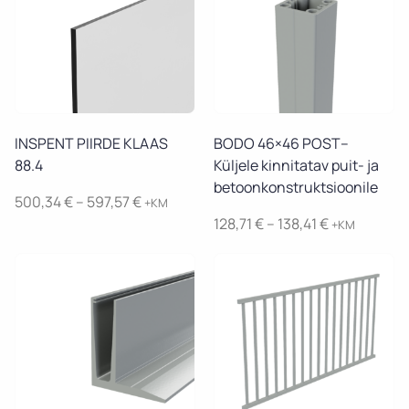
Vaata toodet
Vaata toodet
INSPENT PIIRDE KLAAS
BODO 46×46 POST–
88.4
Küljele kinnitatav puit- ja
betoonkonstruktsioonile
Price
500,34
€
–
597,57
€
+KM
range:
Price
128,71
€
–
138,41
€
+KM
500,34 €
range:
through
128,71 €
597,57 €
through
138,41 €