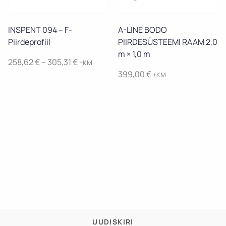
Vaata toodet
Vaata toodet
INSPENT 094 – F-
A-LINE BODO
Piirdeprofiil
PIIRDESÜSTEEMI RAAM 2,0
m × 1,0 m
Price
258,62
€
–
305,31
€
+KM
range:
399,00
€
+KM
258,62 €
through
305,31 €
UUDISKIRI