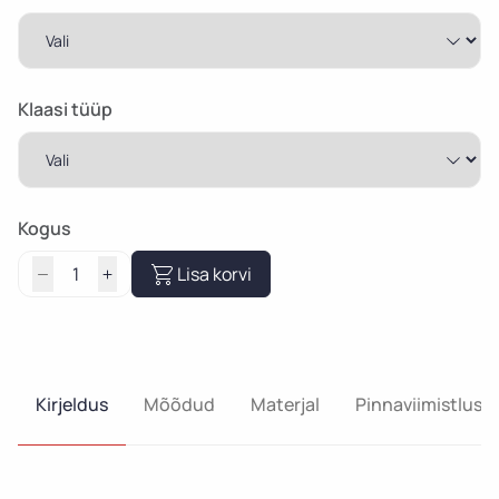
through
466,73 €
Klaasi tüüp
Kogus
Lisa korvi
Kirjeldus
Mõõdud
Materjal
Pinnaviimistlus ja