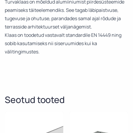
Turvaklaas on mõeldud alumiiniumist piirdesüsteemide
peamiseks täiteelemendiks. See tagab läbipaistvuse,
tugevuse ja ohutuse, parandades samal ajal rõdude ja
terrasside arhitektuurset väljanägemist.
Klaas on toodetud vastavalt standardile EN 14449 ning
sobib kasutamiseks nii siseruumides kui ka
välitingimustes.
Seotud tooted